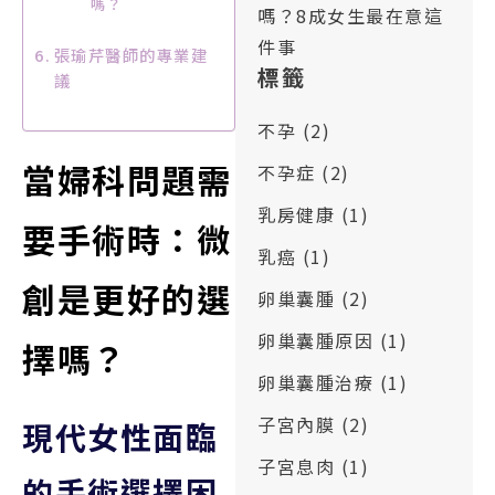
嗎？
嗎？8成女生最在意這
件事
張瑜芹醫師的專業建
標籤
議
不孕
(2)
當婦科問題需
不孕症
(2)
乳房健康
(1)
要手術時：微
乳癌
(1)
創是更好的選
卵巢囊腫
(2)
卵巢囊腫原因
(1)
擇嗎？
卵巢囊腫治療
(1)
子宮內膜
(2)
現代女性面臨
子宮息肉
(1)
的手術選擇困