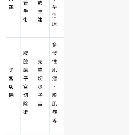
管
或
題
孕
手
重
治
術
建
療
多
腹
發
腔
完
性
子
鏡
整
肌
宮
子
切
瘤
切
宮
除
、
除
切
子
腺
除
宮
肌
術
症
等