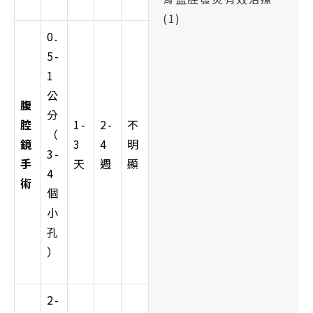
(1)
0.
5-
1
公
腹
分
腔
1-
2-
不
（
鏡
3
4
明
3-
手
天
週
顯
4
術
個
小
孔
）
2-