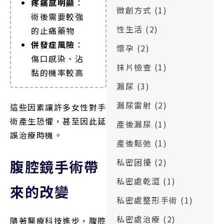
疼痛感明顯
：
微創方式
(1)
術後需要較強
性生活
(2)
的止痛藥物
併發症風險
：
懷孕
(2)
傷口感染、沾
抹片檢查
(1)
黏的機率較高
漏尿
(3)
漏尿雷射
(2)
這些因素讓許多女性對手
術產生恐懼，甚至因此延
產後漏尿
(1)
誤治療時機。
產後鬆弛
(1)
私密困擾
(2)
腹腔鏡手術帶
私密處乾澀
(1)
來的改變
私密處整形手術
(1)
私密處治療
(2)
隨著醫療科技進步，腹腔