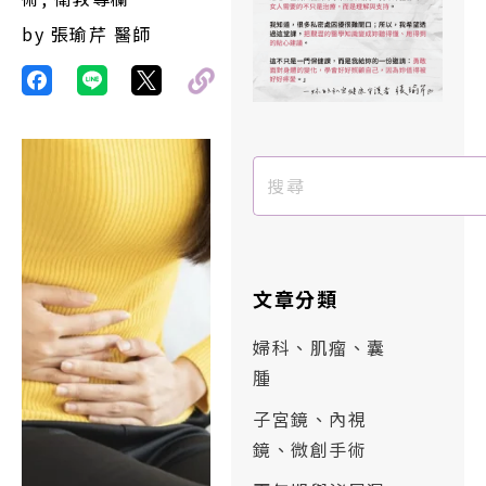
by
張瑜芹 醫師
文章分類
婦科、肌瘤、囊
腫
子宮鏡、內視
鏡、微創手術