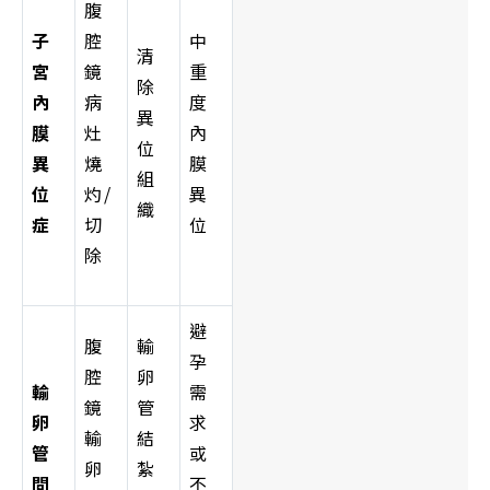
腹
子
腔
中
清
宮
鏡
重
除
內
病
度
異
膜
灶
內
位
異
燒
膜
組
位
灼/
異
織
症
切
位
除
避
腹
輸
孕
腔
卵
輸
需
鏡
管
卵
求
輸
結
管
或
卵
紮
問
不