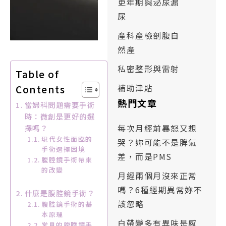
更年期與泌尿漏
尿
產科產檢剖腹自
然產
私密整形與雷射
Table of
補助津貼
Contents
熱門文章
當婦科問題需要手術
時：微創是更好的選
每次月經前暴怒又想
擇嗎？
現代女性面臨的
哭？妳可能不是脾氣
手術選擇困境
差，而是PMS
腹腔鏡手術帶來
的改變
月經兩個月沒來正常
嗎？6種經期異常妳不
什麼是腹腔鏡手術？
該忽略
腹腔鏡手術的基
本原理
白帶變多有異味是感
常見的腹腔鏡手