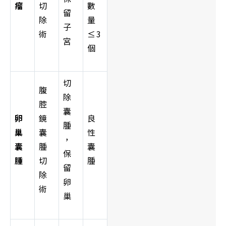
瘤
切
數
留
除
量
子
術
≤3
宮
個
切
腹
除
腔
囊
卵
鏡
良
腫
巢
囊
性
，
囊
腫
囊
保
腫
切
腫
留
除
卵
術
巢