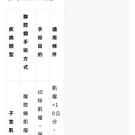
腹
腔
疾
手
適
鏡
病
術
用
手
類
目
條
術
型
的
件
方
式
肌
切
腹
瘤
除
腔
<1
肌
子
鏡
0公
瘤
宮
肌
分
，
肌
瘤
，
保