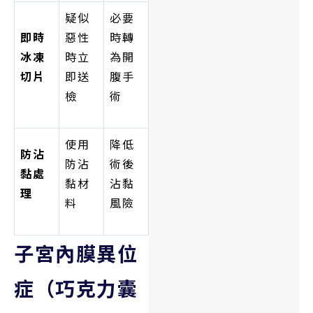
疑似
必要
即時
惡性
時轉
冰凍
時立
為開
切片
即送
腹手
檢
術
使用
降低
防沾
防沾
術後
黏處
黏材
沾黏
理
料
風險
子宮內膜異位
症（巧克力囊