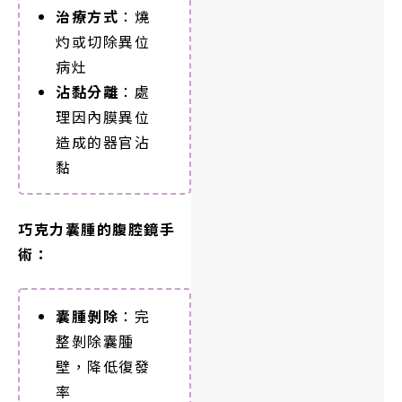
治療方式
：燒
灼或切除異位
病灶
沾黏分離
：處
理因內膜異位
造成的器官沾
黏
巧克力囊腫的腹腔鏡手
術：
囊腫剝除
：完
整剝除囊腫
壁，降低復發
率