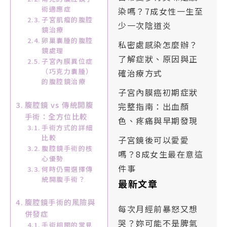
術適應症
染嗎？7成女性一生至
子宮肌瘤的腹腔
少一次陰道炎
鏡治療
卵巢囊腫的腹腔
私密處感染怎麼辦？
鏡處理
了解症狀、原因與正
子宮內膜異位症
（巧克力囊腫）
確治療方式
的腹腔鏡治療
子宮內膜癌初期症狀
腹腔鏡 vs 傳統開腹
完整指南：出血顏
手術：全方位比較
色、疼痛與早期發現
手術方式的詳細
比較
子宮鏡後可以愛愛
腹腔鏡手術的核
嗎？8成女生最在意這
心優勢
件事
何時仍需選擇傳
統開腹手術？
最新文章
腹腔鏡手術的風險與
每次月經前暴怒又想
併發症
哭？妳可能不是脾氣
手術相關的常見