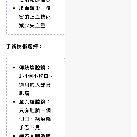
出血較少
：精
密的止血技術
減少失血量
手術技術選擇：
傳統腹腔鏡
：
3-4個小切口，
適用於大部分
肌瘤
單孔腹腔鏡
：
只有肚臍一個
切口，疤痕幾
乎看不見
機器人輔助腹