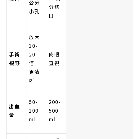
公分
分切
小孔
口
放大
10-
手術
20
肉眼
視野
倍，
直視
更清
晰
50-
200-
出血
100
500
量
ml
ml