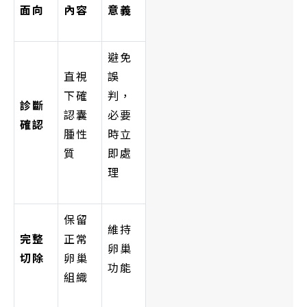
面向
內容
意義
避免
直視
誤
下確
判，
診斷
認囊
必要
確認
腫性
時立
質
即處
理
保留
維持
完整
正常
卵巢
切除
卵巢
功能
組織