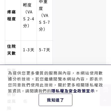
中重
輕度
度
疼痛
（VA
（VA
程度
S 2-4
S 5-7
分）
分）
住院
1-3天
5-7天
天數
恢復
為提供您更多優質的服務與內容，本網站使用數
2-4週
6-8週
時間
據分析技術。若您繼續閱覽本網站內容，即表示
您同意我們使用此技術，關於更多相關隱私權政
策資訊，請閱讀我們的
隱私權及安全政策宣示
。
併發
我知道了
症風
低
較高
險