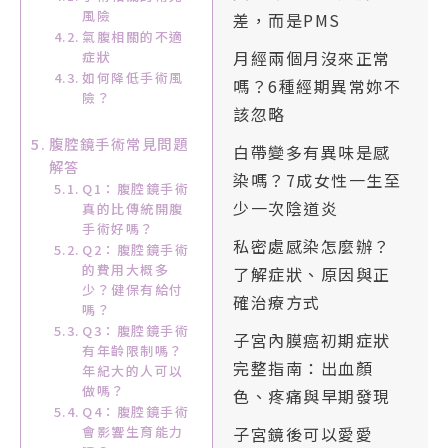
風險
差，而是PMS
氣腹相關的不適
月經兩個月沒來正常
症狀
如何降低手術風
嗎？6種經期異常妳不
險？
該忽略
腹腔鏡手術常見問題
白帶變多有異味是感
解答
染嗎？7成女性一生至
Q1：腹腔鏡手術
少一次陰道炎
真的比傳統開腹
手術好嗎？
私密處感染怎麼辦？
Q2：腹腔鏡手術
的費用大概多
了解症狀、原因與正
少？健保有給付
確治療方式
嗎？
Q3：腹腔鏡手術
子宮內膜癌初期症狀
有年齡限制嗎？
完整指南：出血顏
年紀大的人可以
做嗎？
色、疼痛與早期發現
Q4：腹腔鏡手術
子宮鏡後可以愛愛
會影響生育能力