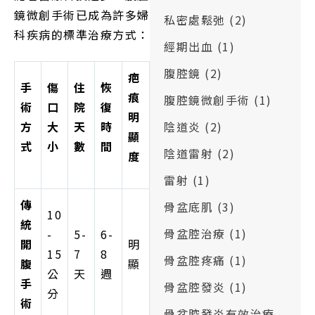
鏡微創手術已成為許多婦
私密處鬆弛
(2)
科疾病的標準治療方式：
經期出血
(1)
腹腔鏡
(2)
疤
手
傷
住
恢
痕
腹腔鏡微創手術
(1)
術
口
院
復
明
方
大
天
時
陰道炎
(2)
顯
式
小
數
間
陰道雷射
(2)
度
雷射
(1)
傳
骨盆底肌
(3)
10
統
骨盆腔治療
(1)
-
5-
6-
開
明
15
7
8
骨盆腔疼痛
(1)
腹
顯
公
天
週
手
骨盆腔發炎
(1)
分
術
骨盆腔發炎有效治療