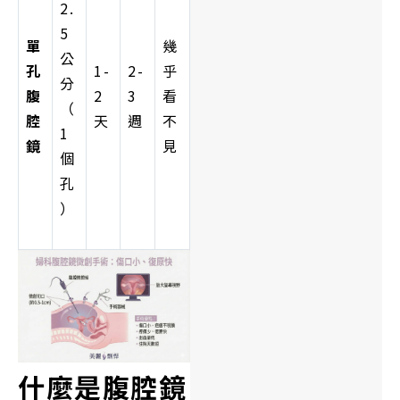
2.
5
單
幾
公
孔
1-
2-
乎
分
腹
2
3
看
（
腔
天
週
不
1
鏡
見
個
孔
）
什麼是腹腔鏡