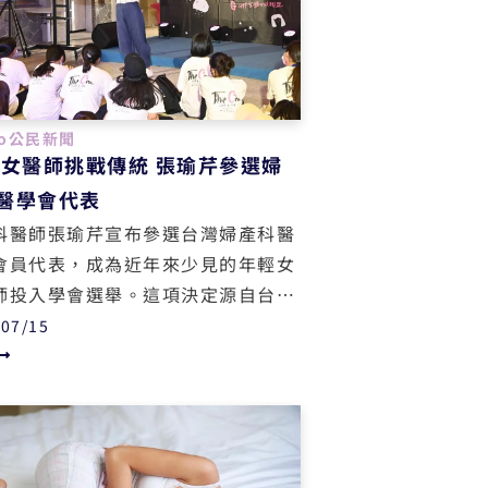
po公民新聞
歲女醫師挑戰傳統 張瑜芹參選婦
醫學會代表
科醫師張瑜芹宣布參選台灣婦產科醫
會員代表，成為近年來少見的年輕女
師投入學會選舉。這項決定源自台大
婦產科接連爆發的性侵、性騷擾案
/07/15
讓她決心從專業組織內部推動改革。