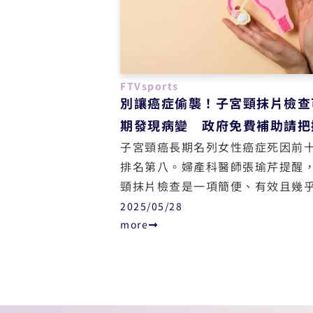
生命。
FTVsports
別讓癌症偷襲！子宮頸抹片檢查
期發現病變 政府免費補助請把
子宮頸癌長期名列女性癌症死因前
排名第八。婦產科醫師張瑜芹提醒
頸抹片檢查是一項簡便、有效且幾
的篩檢方式，能在病變初期即時發
2025/05/28
異常，有效提升治癒率並保障女性
more
功能。