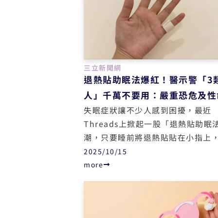
三立新聞網
退熱貼助眠法爆紅！醫示警「3
人」千萬不要用：嚴重恐危及性
失眠症狀讓不少人感到困擾，最近
Threads上掀起一股「退熱貼助眠
潮，只要睡前將退熱貼貼在小指上
起床就會很有精神，讓不少網友跟
2025/10/15
測。對此，新竹國泰醫院婦產科主
more
張瑜芹提醒，這個方法對於3類人是
的健康陷阱，退熱貼中的核心成分
導致他們癲癇、抽搐，嚴重可能還