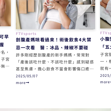
FTVs
FTVsports
可早
小腹
剖腹產媽咪看過來！術後飲食4大禁
握
「五
忌一次看 醫：冰品、辣椒不要碰
十名，
子宮
許多剛經歷剖腹產的新手媽媽，常常對
，子宮
一，
「產後該吃什麼、不該吃什麼」感到疑惑
乎無痛
就有
甚至焦慮，擔心飲食不當會影響傷口癒合
現細胞
層，
或導致腹部不適。對此，新竹竹北婦產科
2025
2025/05/07
的生育
芹近
more
醫師張瑜芹在臉書發文指出，剖腹產屬於
more
若未
腹部手術，的確需要格外注意飲食內容，
生育
避免讓脆弱的腸胃雪上加霜。
分析