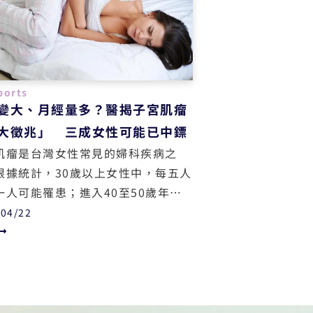
ports
變大、月經量多？醫揭子宮肌瘤
大徵兆」 三成女性可能已中鏢
肌瘤是台灣女性常見的婦科疾病之
根據統計，30歲以上女性中，每五人
一人可能罹患；進入40至50歲年齡
發生率更高達三成。婦產科醫師張瑜
/04/22
日提醒，子宮肌瘤雖多數為良性，但
及早察覺與處理，恐對生活品質甚至
能力造成嚴重影響。張醫師也為大家
了子宮肌瘤最常見的五大症狀！