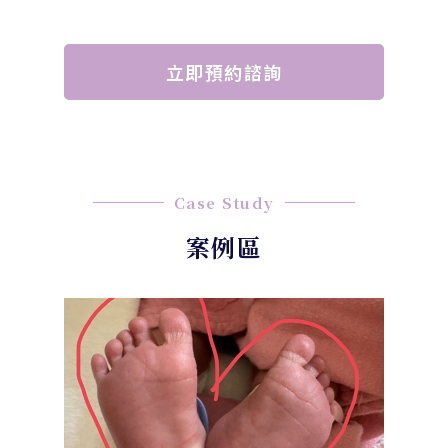
立即預約諮詢
Case Study
案例區