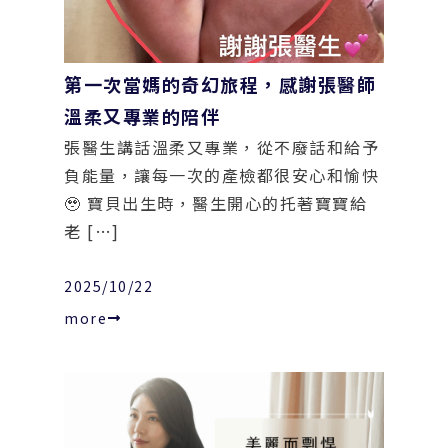
第一次當媽的奇幻旅程，感謝張醫師
溫柔又專業的陪伴
張醫生講話溫柔又專業，從不廢話和給予
負能量，讓每一次的產檢都很安心和愉快
🥹 寶貝出生時，醫生開心的托著寶寶給
老 […]
2025/10/22
more