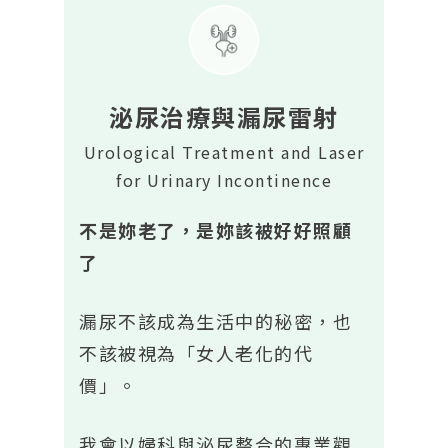
泌尿治療與漏尿雷射
Urological Treatment and Laser
for Urinary Incontinence
不是妳老了，是妳該被好好照顧
了
漏尿不該成為生活中的秘密，也
不該被視為「女人老化的代
價」。
我會以婦科與泌尿整合的專業觀