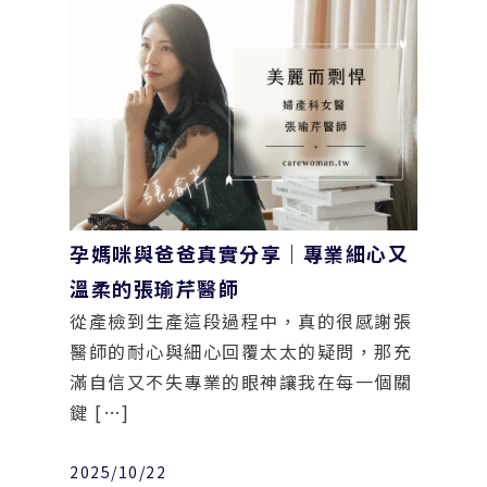
孕媽咪與爸爸真實分享｜專業細心又
溫柔的張瑜芹醫師
從產檢到生產這段過程中，真的很感謝張
醫師的耐心與細心回覆太太的疑問，那充
滿自信又不失專業的眼神讓我在每一個關
鍵 […]
2025/10/22