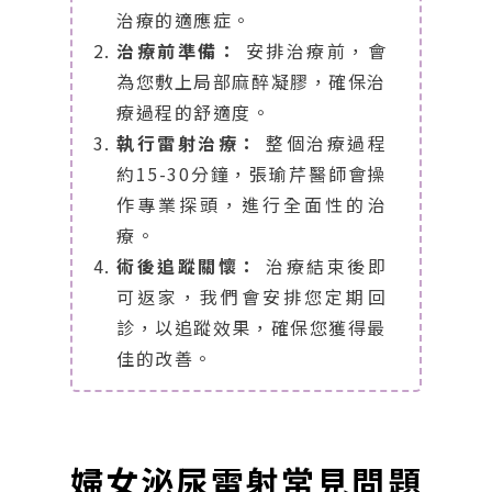
治療的適應症。
治療前準備：
安排治療前，會
為您敷上局部麻醉凝膠，確保治
療過程的舒適度。
執行雷射治療：
整個治療過程
約15-30分鐘，張瑜芹醫師會操
作專業探頭，進行全面性的治
療。
術後追蹤關懷：
治療結束後即
可返家，我們會安排您定期回
診，以追蹤效果，確保您獲得最
佳的改善。
婦女泌尿雷射
常見問題