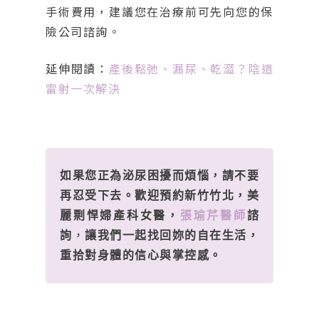
手術費用，建議您在治療前可先向您的保
險公司諮詢。
延伸閱讀：
產後鬆弛、漏尿、乾澀？陰道
雷射一次解決
如果您正為泌尿困擾而煩惱，請不要
再忍受下去。
歡迎預約新竹竹北，美
麗剽悍婦產科女醫，
張瑜芹醫師
諮
詢
，
讓我們一起找回妳的自在生活，
重拾對身體的信心與掌控感。