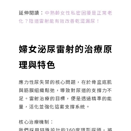
延伸閱讀：
中熟齡女性私密困擾是正常老
化？陰道雷射能有效改善乾澀漏尿！
婦女泌尿雷射的治療原
理與特色
應力性尿失禁的核心問題，在於骨盆底肌
與筋膜組織鬆弛，導致對尿道的支撐力不
足。雷射治療的目標，便是透過精準的能
量，活化並強化這套支撐系統。
核心治療機制：
我們採用特殊設計的360度環形探頭，將