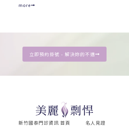
more
立即預約掛號 - 解決妳的不適
新竹國泰門診資訊
首頁
名人見證