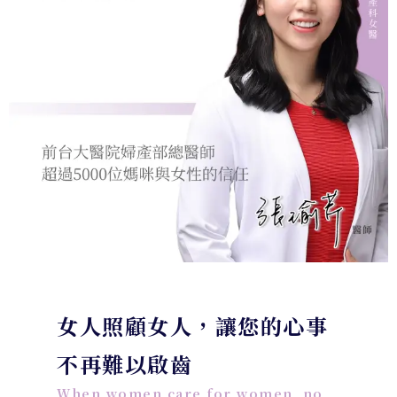
女人照顧女人，讓您的心事
不再難以啟齒
When women care for women, no