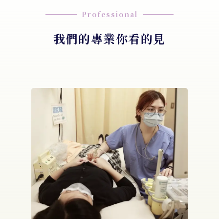
Professional
我們的專業你看的見