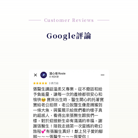
Customer Reviews
Google評論