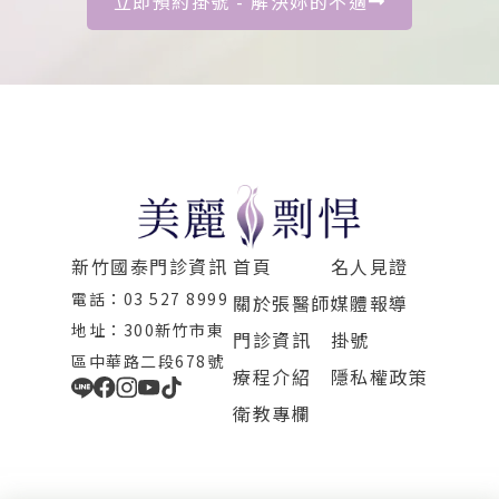
立即預約掛號 - 解決妳的不適
新竹國泰門診資訊
首頁
名人見證
電話：03 527 8999
關於張醫師
媒體報導
地址：300新竹市東
門診資訊
掛號
區中華路二段678號
療程介紹
隱私權政策
衛教專欄