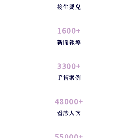
接生嬰兒
1600
+
新聞報導
3300
+
手術案例
48000
+
看診人次
55000
+