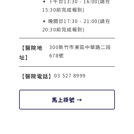
✦ 下午診13:30 - 16:00(請在
15:30前完成報到)
✦ 晚間診17:30 - 21:00(請在
20:30前完成報到)
300新竹市東區中華路二段
【醫院地
678號
址】
03 527 8999
【醫院電話】
馬上掛號 →