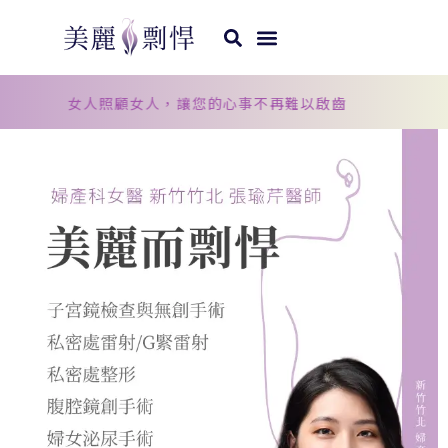
女人照顧女人，讓您的心事不再難以啟齒
產檢 婦