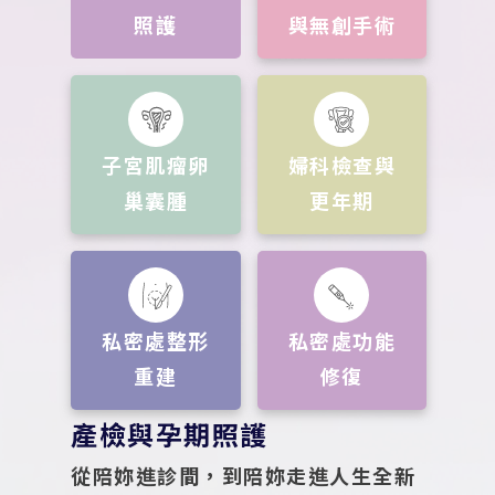
照護
與無創手術
子宮肌瘤卵
婦科檢查與
巢囊腫
更年期
私密處整形
私密處功能
重建
修復
產檢與孕期照護
從陪妳進診間，到陪妳走進人生全新