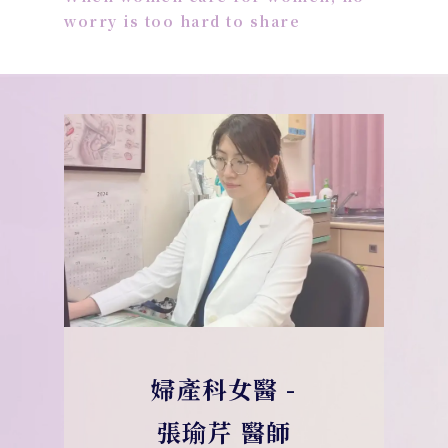
worry is too hard to share
婦產科女醫 -
張瑜芹 醫師