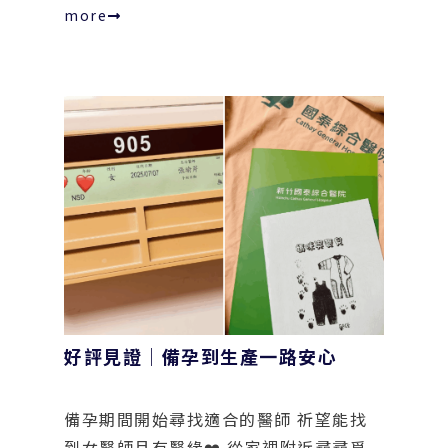
more
好評見證｜備孕到生產一路安心
備孕期間開始尋找適合的醫師 祈望能找
到女醫師且有醫緣❤️ 從家裡附近尋尋覓